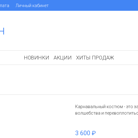
лата
Личный кабинет
н
НОВИНКИ
АКЦИИ
ХИТЫ ПРОДАЖ
Карнавальный костюм - это з
волшебства и перевоплотить
3 600 ₽